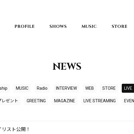
PROFILE
SHOWS
MUSIC
STORE
NEWS
ship
MUSIC
Radio
INTERVIEW
WEB
STORE
LIVE
プレゼント
GREETING
MAGAZINE
LIVE STREAMING
EVE
イリスト公開！